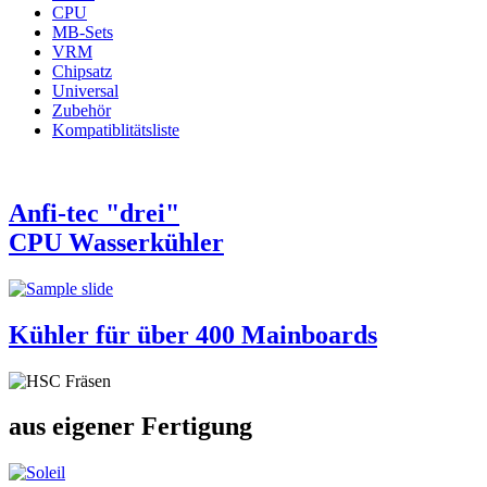
CPU
MB-Sets
VRM
Chipsatz
Universal
Zubehör
Kompatiblitätsliste
Anfi-tec "drei"
CPU Wasserkühler
Kühler für über 400 Mainboards
aus eigener Fertigung